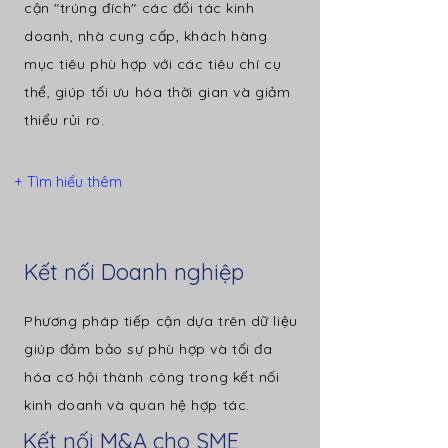
cận "trúng đích" các đối tác kinh
doanh, nhà cung cấp, khách hàng
mục tiêu phù hợp với các tiêu chí cụ
thể, giúp tối ưu hóa thời gian và giảm
thiểu rủi ro.
+ Tìm hiểu thêm
Kết nối Doanh nghiệp
Phương pháp tiếp cận dựa trên dữ liệu
giúp đảm bảo sự phù hợp và tối đa
hóa cơ hội thành công trong kết nối
kinh doanh và quan hệ hợp tác.
Kết nối M&A cho SME