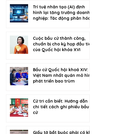
Trí tuệ nhân tạo (AI) định
hình lại tăng trưởng doanh
nghiệp: Tác động phân hóa
giữa các ngành trong năm
2026
Cuộc bầu cử thành công,
chuẩn bị cho kỳ họp đầu tiên
của Quốc hội khóa XVI
Bầu cử Quốc hội khoá XIV:
Việt Nam nhất quán mô hình
phát triển bao trùm
Cử tri cần biết: Hướng dẫn
chi tiết cách ghi phiếu bầu
cử
Giấy tờ bắt buộc phải có khi