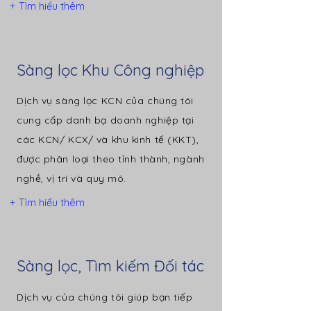
+ Tìm hiểu thêm
Sàng lọc Khu Công nghiệp
Dịch vụ sàng lọc KCN của chúng tôi
cung cấp danh bạ doanh nghiệp tại
các KCN/ KCX/ và khu kinh tế (KKT),
được phân loại theo tỉnh thành, ngành
nghề, vị trí và quy mô.
+ Tìm hiểu thêm
Sàng lọc, Tìm kiếm Đối tác
Dịch vụ của chúng tôi giúp bạn tiếp