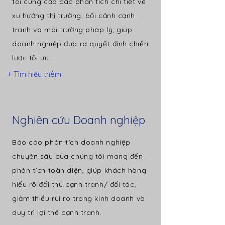
tôi cung cấp các phân tích chi tiết về
xu hướng thị trường, bối cảnh cạnh
tranh và môi trường pháp lý, giúp
doanh nghiệp đưa ra quyết định chiến
lược tối ưu.
+ Tìm hiểu thêm
Nghiên cứu Doanh nghiệp
Báo cáo phân tích doanh nghiệp
chuyên sâu của chúng tôi mang đến
phân tích toàn diện, giúp khách hàng
hiểu rõ đối thủ cạnh tranh/ đối tác,
giảm thiểu rủi ro trong kinh doanh và
duy trì lợi thế cạnh tranh.