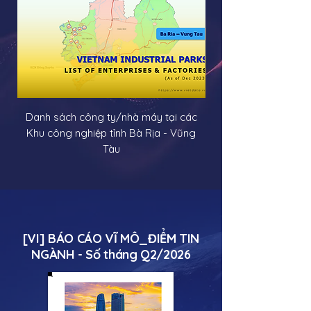
Danh sách công ty/nhà máy tại các
Danh sách công ty/
Khu công nghiệp tỉnh Bà Rịa - Vũng
Tàu
[VI] BÁO CÁO VĨ MÔ_ĐIỂM TIN
NGÀNH - Số tháng Q2/2026