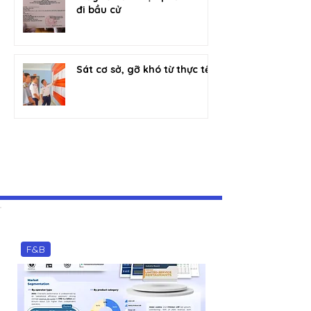
đi bầu cử
Sát cơ sở, gỡ khó từ thực tế
Phân tích ngành
F&B