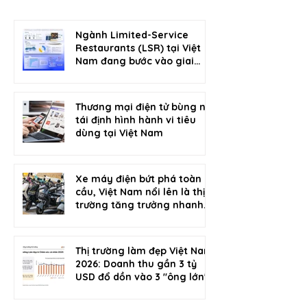
Ngành Limited-Service
Restaurants (LSR) tại Việt
Nam đang bước vào giai
đoạn phát triển mới
Thương mại điện tử bùng nổ,
tái định hình hành vi tiêu
dùng tại Việt Nam
Xe máy điện bứt phá toàn
cầu, Việt Nam nổi lên là thị
trường tăng trưởng nhanh
nhất
Thị trường làm đẹp Việt Nam
2026: Doanh thu gần 3 tỷ
USD đổ dồn vào 3 "ông lớn"
thương mại điện tử