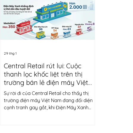
xe, chiếm 30,7% thị phần toàn thị trường.
Dù giảm 20,8% so với cùng kỳ năm trước,
mức sụt giảm này không làm ảnh hư
29 thg 1
Central Retail rút lui: Cuộc
thanh lọc khốc liệt trên thị
trường bán lẻ điện máy Việt
Nam
Sự rời đi của Central Retail cho thấy thị
trường điện máy Việt Nam đang đối diện
cạnh tranh gay gắt, khi Điện Máy Xanh
ngày càng củng cố vị thế áp đảo. Cuối
năm 2025, thị trường bán lẻ điện máy Việt
Nam bất ngờ với thương vụ Central Retail