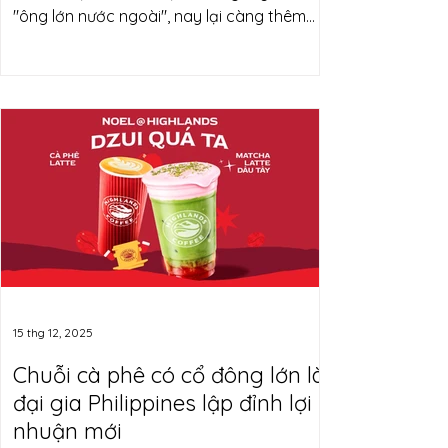
"ông lớn nước ngoài", nay lại càng thêm
căng thẳng khi đại gia Nhật Bản bất ngờ
nhập cuộc. Sự xuất hiện của tân binh Aeon
Beta liệu có khiến cuộc đua đảo chiều?
Bản đồ rạp chiếu phim Việt Nam Sau giai
đoạn chịu tác động nặng nề của dịch
bệnh, thị trường rạp chiếu phim Việt Nam
đã trở lại quỹ đạo tăng trưởng, với bức
tranh cạnh tranh ngày càng rõ nét giữa
các hệ thống lớn – nhỏ. Theo dữ liệu thống
kê,
15 thg 12, 2025
Chuỗi cà phê có cổ đông lớn là
đại gia Philippines lập đỉnh lợi
nhuận mới