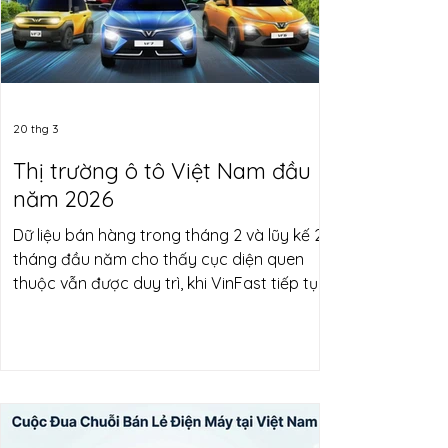
Đáng chú ý, động lực hợp nhất này không
diễn ra tuyến tính mà được thúc đẩy bởi
các
20 thg 3
Thị trường ô tô Việt Nam đầu
năm 2026
Dữ liệu bán hàng trong tháng 2 và lũy kế 2
tháng đầu năm cho thấy cục diện quen
thuộc vẫn được duy trì, khi VinFast tiếp tục
giữ vững vị trí dẫn đầu. Bước sang năm
2026, thị trường ô tô Việt Nam ghi nhận
những tín hiệu phục hồi tích cực sau giai
đoạn trầm lắng, với sự tăng trưởng không
đồng đều giữa các thương hiệu. Trong
tháng 2/2026, VinFast đạt doanh số 9.903