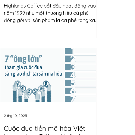
Highlands Coffee bắt đầu hoạt động vào
năm 1999 như một thương hiệu cà phê
đóng gói với sản phẩm là cà phê rang xay
chất lượng cao, sau đó có nhiều hoạt động
hợp tác cùng thương hiệu Jollibee của
Philippines. Báo cáo kết quả kinh doanh
quý III/2025 của Tập đoàn Jollibee Foods
Corporation (JFC) đến từ Philippines, cũng
là công ty mẹ của Highlands Coffee, cho
thấy chuỗi cà phê lớn nhất Việt Nam tiếp
tục lập đỉnh lợi nhuận mới. Ảnh: Highlands
Coffee Cụ thể, lợi nhuận EBITDA tron
2 thg 10, 2025
Cuộc đua tiền mã hóa Việt