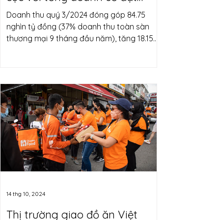
227.7 nghìn tỷ đồng, tăng
Doanh thu quý 3/2024 đóng góp 84.75
37.66%
nghìn tỷ đồng (37% doanh thu toàn sàn
thương mại 9 tháng đầu năm), tăng 18.15%
so với quý 2/2024
14 thg 10, 2024
Thị trường giao đồ ăn Việt