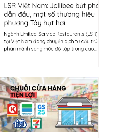
LSR Việt Nam: Jollibee bứt phá
dẫn đầu, một số thương hiệu
phương Tây hụt hơi
Ngành Limited-Service Restaurants (LSR)
tại Việt Nam đang chuyển dịch từ cấu trúc
phân mảnh sang mức độ tập trung cao
hơn, khi Top 3 nhà vận hành hiện chiếm
khoảng 56.9% thị phần toàn ngành. Xu
hướng này phản ánh vai trò ngày càng rõ
nét của các chuỗi lớn – những doanh
nghiệp có lợi thế về quy mô vận hành,
chuỗi cung ứng và khả năng tối ưu chi phí.
Song song đó, tương quan cạnh tranh
cũng đang tái định hình. Các thương hiệu
có khả năng cân bằng giữa giá bán hợp lý
và khẩu vị