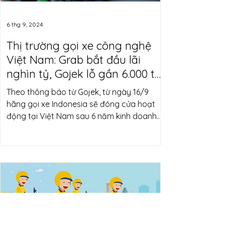
6 thg 9, 2024
Thị trường gọi xe công nghệ
Việt Nam: Grab bắt đầu lãi
nghìn tỷ, Gojek lỗ gần 6.000 tỷ
trước khi thông báo rút khỏi thị
Theo thông báo từ Gojek, từ ngày 16/9
trường Việt Nam
hãng gọi xe Indonesia sẽ đóng cửa hoạt
động tại Việt Nam sau 6 năm kinh doanh
tại đây.