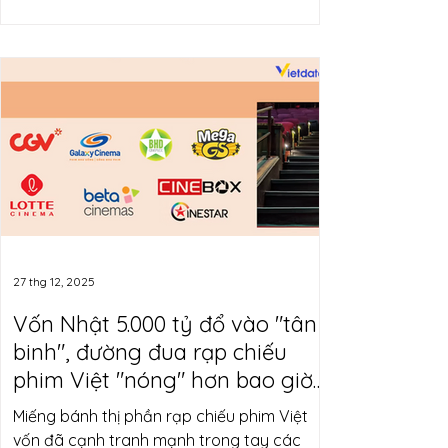
sở hữu tại các doanh nghiệp nội mà còn
khiến nhiều thương hiệu phải cân nhắc giữa
việc giữ gìn hình hài cũ hay chuyển hướng
để tạo bước phát triển mới. Bối cảnh này
đặt ra một câu hỏi lớn: liệu các doanh
nghiệp Việt đang đánh mất bản sắc khi
“bán” cho nhà đầu tư lớn hay đang chủ
động tận dụng M&A như bàn đạp cho gia
27 thg 12, 2025
Vốn Nhật 5.000 tỷ đổ vào "tân
binh", đường đua rạp chiếu
phim Việt "nóng" hơn bao giờ
hết
Miếng bánh thị phần rạp chiếu phim Việt
vốn đã cạnh tranh mạnh trong tay các