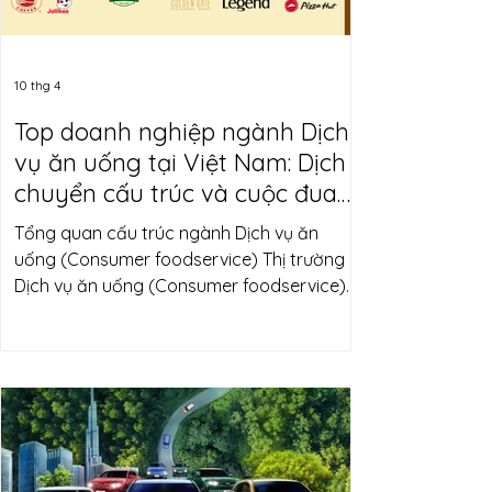
10 thg 4
Top doanh nghiệp ngành Dịch
vụ ăn uống tại Việt Nam: Dịch
chuyển cấu trúc và cuộc đua
quy mô
Tổng quan cấu trúc ngành Dịch vụ ăn
uống (Consumer foodservice) Thị trường
Dịch vụ ăn uống (Consumer foodservice)
tại Việt Nam vẫn duy trì mức độ phân
mảnh cao, với khoảng 92.6% thị phần
thuộc về các cơ sở độc lập. Tuy nhiên, một
xu hướng mang tính cấu trúc đang diễn ra
rõ rệt: chuỗi hóa (formalization) dần mở
rộng vai trò. Giai đoạn 2019–2024 ghi nhận
tỷ trọng các chuỗi tăng từ 4.7% lên 7.4%.