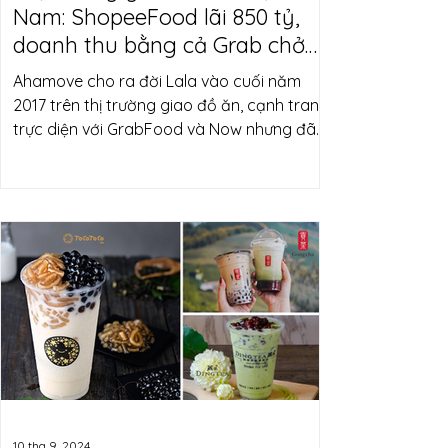
Nam: ShopeeFood lãi 850 tỷ,
doanh thu bằng cả Grab chở
khách lẫn giao hàng
Ahamove cho ra đời Lala vào cuối năm
2017 trên thị trường giao đồ ăn, cạnh tranh
trực diện với GrabFood và Now nhưng đã
đóng cửa
10 thg 9, 2024