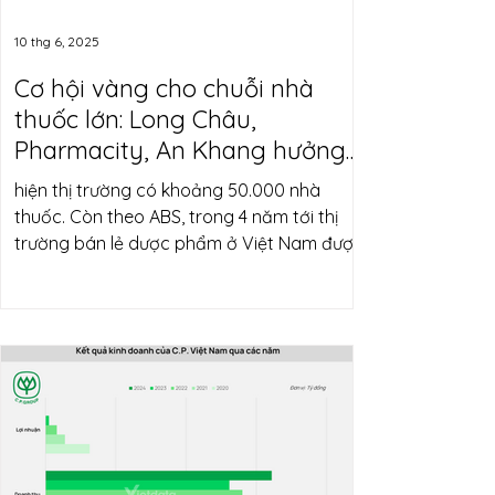
10 thg 6, 2025
Cơ hội vàng cho chuỗi nhà
thuốc lớn: Long Châu,
Pharmacity, An Khang hưởng
lợi từ siết chặt quản lý thuế và
hiện thị trường có khoảng 50.000 nhà
chống hàng giả
thuốc. Còn theo ABS, trong 4 năm tới thị
trường bán lẻ dược phẩm ở Việt Nam được
dự báo có tốc độ tăng trưởng kép