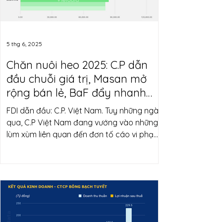
5 thg 6, 2025
Chăn nuôi heo 2025: C.P dẫn
đầu chuỗi giá trị, Masan mở
rộng bán lẻ, BaF đẩy nhanh
trại cao tầng, Hòa Phát phát
FDI dẫn đầu: C.P. Việt Nam. Tuy những ngày
triển đàn nái...
qua, C.P Việt Nam đang vướng vào những
lùm xùm liên quan đến đơn tố cáo vi phạm
an toàn thực phẩm. Nhưng không thể phủ
nhận vị thế dẫn đầu