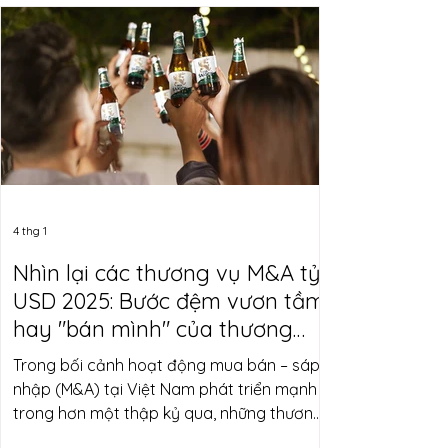
(Thái Lan) chuyển nhượng toàn bộ khoản
đầu tư tại Công ty Cổ phần Đầu tư Phát
triển Công nghệ và Giải pháp Mới NKT -
pháp nhân sở hữu chuỗi điện máy Nguyễn
Kim - cho PICO Holdings. Đây không chỉ là
một thương vụ mua bán - sáp nhập thông
thư
4 thg 1
Nhìn lại các thương vụ M&A tỷ
USD 2025: Bước đệm vươn tầm
hay "bán mình" của thương
hiệu nội?
Trong bối cảnh hoạt động mua bán – sáp
nhập (M&A) tại Việt Nam phát triển mạnh
trong hơn một thập kỷ qua, những thương
vụ giá trị lớn không chỉ làm thay đổi quyền