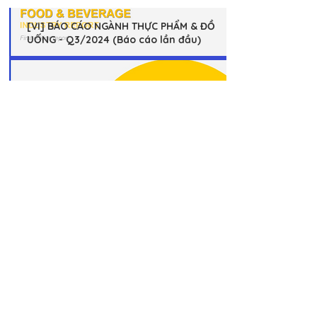
[VI] BÁO CÁO NGÀNH THỰC PHẨM & ĐỒ
UỐNG - Q3/2024 (Báo cáo lần đầu)
Xem báo cáo
# Tòa nhà Vietdata,
Số 232 - 234 Ung Văn Khiêm
Phường Thạnh Mỹ Tây