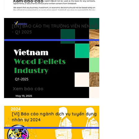
Xem báo cáo
[EN] BÁO CÁO THỊ TRƯỜNG VIÊN NÉN GỖ
- Q1 2025
Xem báo cáo
[VI] Báo cáo ngành dịch vụ tuyển dụng
nhân sự 2024