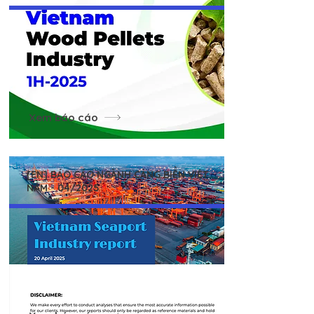
Xem báo cáo
[EN] BÁO CÁO NGÀNH CẢNG BIỂN VIỆT
NAM - 04/2025