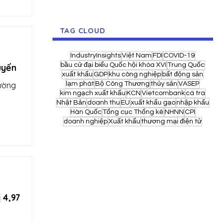
TAG CLOUD
IndustryInsights
Việt Nam
FDI
COVID-19
bầu cử đại biểu Quốc hội khóa XVI
Trung Quốc
uyến
xuất khẩu
GDP
khu công nghiệp
bất động sản
rường
lạm phát
Bộ Công Thương
thủy sản
VASEP
kim ngạch xuất khẩu
KCN
Vietcombank
cá tra
Nhật Bản
doanh thu
EU
xuất khẩu gạo
nhập khẩu
Hàn Quốc
Tổng cục Thống kê
NHNN
CPI
doanh nghiệp
Xuất khẩu
thương mại điện tử
 4,97