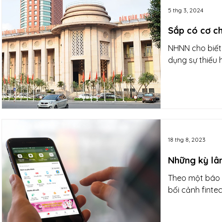
5 thg 3, 2024
Sắp có cơ c
NHNN cho biết 
dụng sự thiếu 
18 thg 8, 2023
Những kỳ lân
Theo một báo 
bối cảnh finte