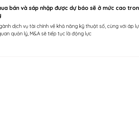
ua bán và sáp nhập được dự báo sẽ ở mức cao tro
y
ính về khả năng kỹ thuật số, cùng với áp lực liên
quan quản lý, M&A sẽ tiếp tục là động lực