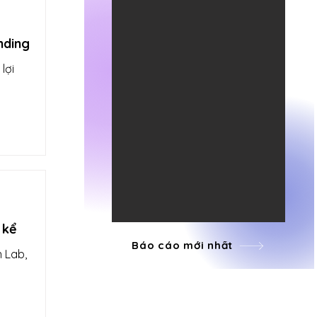
nding
lợi
 kể
Báo cáo mới nhất
 Lab,