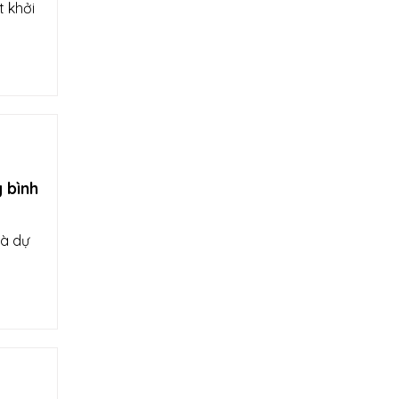
t khởi
 bình
và dự