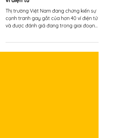
Thị trường ví điện tử “bùng nổ” &
cuộc đua “đốt tiền” của các đại gia
ví điện tử
Thị trường Việt Nam đang chứng kiến sự
cạnh tranh gay gắt của hơn 40 ví điện tử
và được đánh giá đang trong giai đoạn
bùng nổ