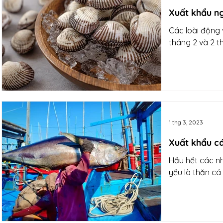
Xuất khẩu n
Các loài động 
tháng 2 và 2 
1 thg 3, 2023
Xuất khẩu cá
Hầu hết các n
yếu là thăn cá