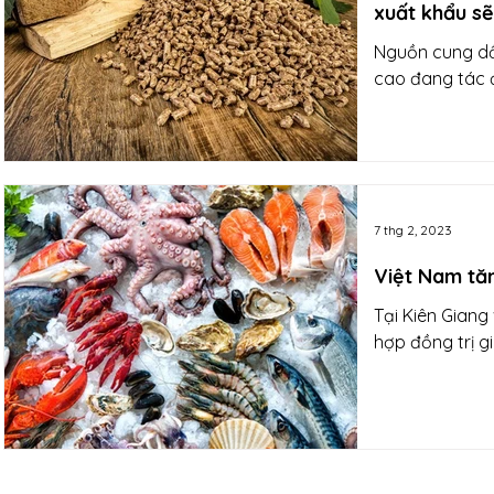
xuất khẩu s
Nguồn cung dồi
cao đang tác đ
7 thg 2, 2023
Việt Nam tă
Tại Kiên Giang
hợp đồng trị g