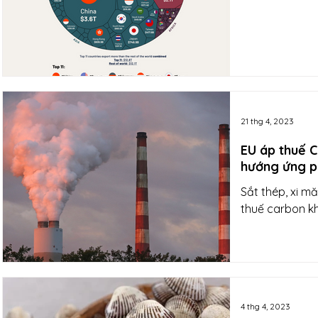
21 thg 4, 2023
EU áp thuế C
hướng ứng 
Sắt thép, xi m
thuế carbon kh
4 thg 4, 2023