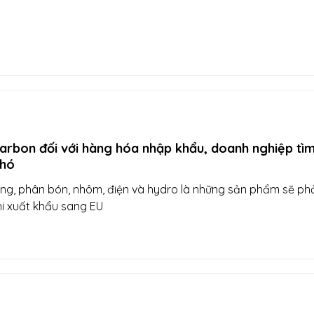
arbon đối với hàng hóa nhập khẩu, doanh nghiệp tì
phó
ăng, phân bón, nhôm, điện và hydro là những sản phẩm sẽ phả
i xuất khẩu sang EU