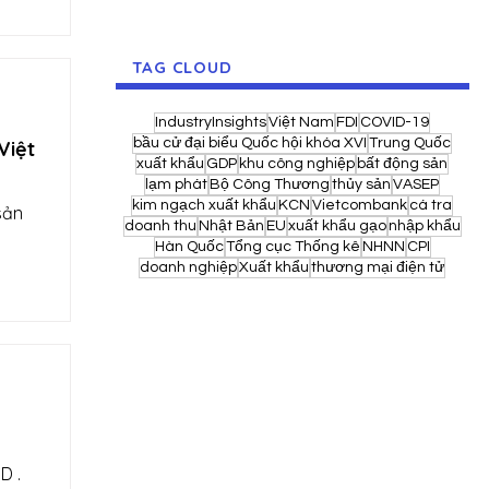
TAG CLOUD
IndustryInsights
Việt Nam
FDI
COVID-19
bầu cử đại biểu Quốc hội khóa XVI
Trung Quốc
Việt
xuất khẩu
GDP
khu công nghiệp
bất động sản
lạm phát
Bộ Công Thương
thủy sản
VASEP
kim ngạch xuất khẩu
KCN
Vietcombank
cá tra
sản
doanh thu
Nhật Bản
EU
xuất khẩu gạo
nhập khẩu
Hàn Quốc
Tổng cục Thống kê
NHNN
CPI
doanh nghiệp
Xuất khẩu
thương mại điện tử
D .