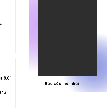
ủa
t 8.01
Báo cáo mới nhất
1 tỷ