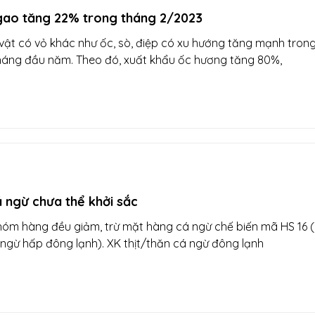
gao tăng 22% trong tháng 2/2023
vật có vỏ khác như ốc, sò, điệp có xu hướng tăng mạnh tron
tháng đầu năm. Theo đó, xuất khẩu ốc hương tăng 80%,
 ngừ chưa thể khởi sắc
hóm hàng đều giảm, trừ mặt hàng cá ngừ chế biến mã HS 16 
 ngừ hấp đông lạnh). XK thịt/thăn cá ngừ đông lạnh