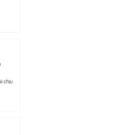
m
i chịu