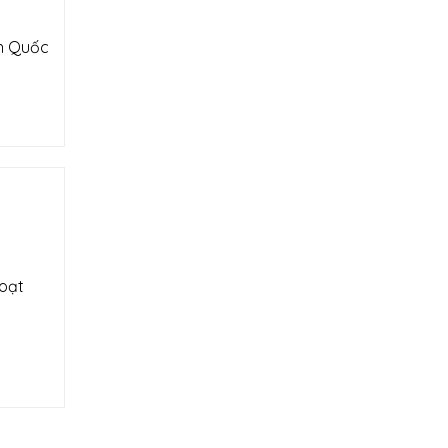
àn Quốc
loạt