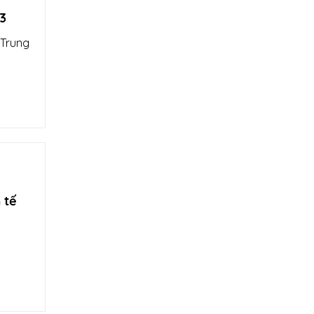
3
 Trung
 tế