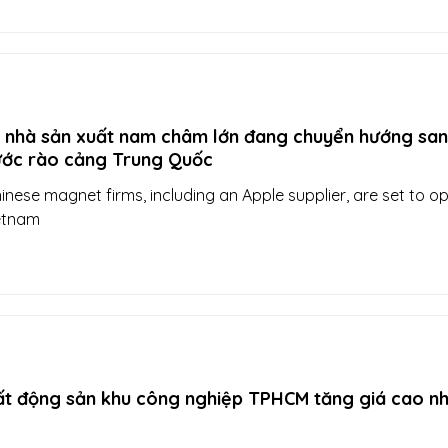
c nhà sản xuất nam châm lớn đang chuyển hướng sa
ước rào cảng Trung Quốc
nese magnet firms, including an Apple supplier, are set to o
ietnam
ất động sản khu công nghiệp TPHCM tăng giá cao nh