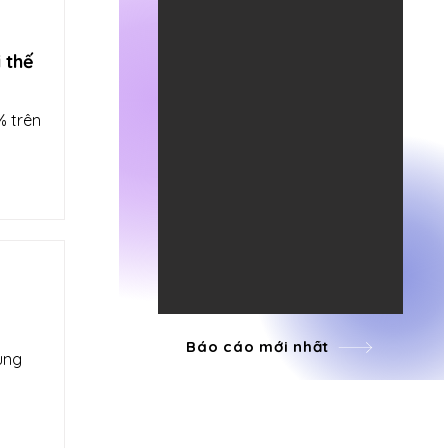
 thế
% trên
Báo cáo mới nhất
ung