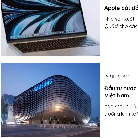
Apple bắt đ
Nhà sản xuất i
Quốc' cho các
18 thg 10, 2022
Đầu tư nước 
Việt Nam
các khoản đầu
trưởng kinh tế