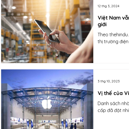
12 thg 3, 2024
Việt Nam vẫn
giới
Theo thehindu.
thị trường điệ
3 thg 10, 2023
Vị thế của V
Danh sách nhà
cấp đã đặt nh