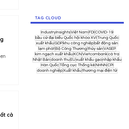
TAG CLOUD
IndustryInsights
Việt Nam
FDI
COVID-19
bầu cử đại biểu Quốc hội khóa XVI
Trung Quốc
ng
xuất khẩu
GDP
khu công nghiệp
bất động sản
lạm phát
Bộ Công Thương
thủy sản
VASEP
kim ngạch xuất khẩu
KCN
Vietcombank
cá tra
pen
Nhật Bản
doanh thu
EU
xuất khẩu gạo
nhập khẩu
Hàn Quốc
Tổng cục Thống kê
NHNN
CPI
doanh nghiệp
Xuất khẩu
thương mại điện tử
ất cả