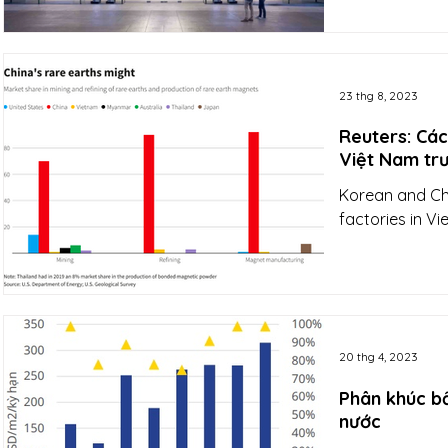
23 thg 8, 2023
Reuters: Cá
Việt Nam tr
Korean and Chi
factories in V
20 thg 4, 2023
Phân khúc b
nước