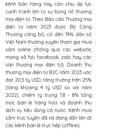
kênh bán hàng này còn chịu áp lực 
cạnh tranh lớn từ sự bùng nổ thương 
mại điện tử. Theo Báo cáo Thương mại 
điện tử năm 2023 được Bộ Công 
Thương công bố, có đến 74% dân số 
Việt Nam thường xuyên tham gia mua 
sắm online (thông qua các website, 
mạng xã hội facebook, zalo hay các 
sàn thương mại điện tử). Doanh thu 
thương mại điện tử B2C năm 2023 ước 
đạt 20,5 tỷ USD, tăng trưởng trên 25% 
(tăng khoảng 4 tỷ USD so với năm 
2022), chiếm tỷ trọng 7,8 - 8% tổng 
mức bán lẻ hàng hóa và doanh thu 
dịch vụ tiêu dùng cả nước. Kênh mua 
sắm trực tuyến đã và đang dần lấn át 
các kênh bán lẻ trực tiếp (offline).