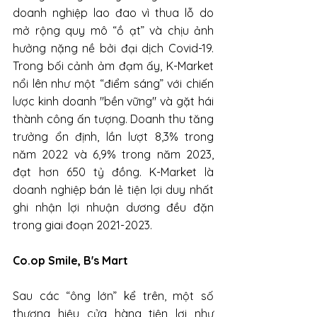
doanh nghiệp lao đao vì thua lỗ do 
mở rộng quy mô “ồ ạt” và chịu ảnh 
hưởng nặng nề bởi đại dịch Covid-19. 
Trong bối cảnh ảm đạm ấy, K-Market 
nổi lên như một “điểm sáng” với chiến 
lược kinh doanh "bền vững" và gặt hái 
thành công ấn tượng. Doanh thu tăng 
trưởng ổn định, lần lượt 8,3% trong 
năm 2022 và 6,9% trong năm 2023, 
đạt hơn 650 tỷ đồng. K-Market là 
doanh nghiệp bán lẻ tiện lợi duy nhất 
ghi nhận lợi nhuận dương đều đặn 
trong giai đoạn 2021-2023.
Co.op Smile, B's Mart
Sau các “ông lớn” kể trên, một số 
thương hiệu cửa hàng tiện lợi như 