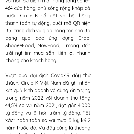
với hơn 50 điểm mới, nâng tổng số lên 
464 cửa hàng, phủ sóng rộng khắp cả 
nước. Circle K nổi bật với hệ thống 
thanh toán tự động, quét mã QR hiện 
đại cùng dịch vụ giao hàng tận nhà đa 
dạng qua các ứng dụng Grab, 
ShopeeFood, NowFood,... mang đến 
trải nghiệm mua sắm tiện lợi, nhanh 
chóng cho khách hàng.
Vượt qua đại dịch Covid-19 đầy thử 
thách, Circle K Việt Nam đã ghi nhận 
kết quả kinh doanh vô cùng ấn tượng 
trong năm 2022 với doanh thu tăng 
44,5% so với năm 2021, đạt gần 4.000 
tỷ đồng và lãi hơn trăm tỷ đồng, "lột 
xác" hoàn toàn so với mức lỗ lũy kế 2 
năm trước đó. Và đây cũng là thương 