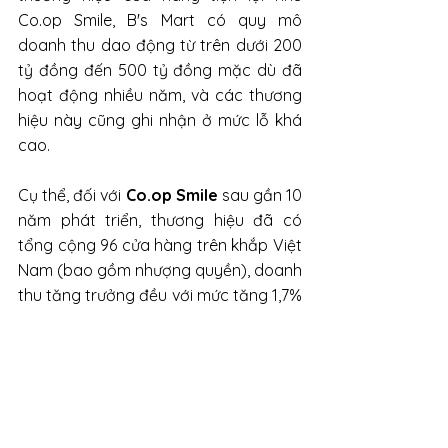
Co.op Smile, B's Mart có quy mô 
doanh thu dao động từ trên dưới 200 
tỷ đồng đến 500 tỷ đồng mặc dù đã 
hoạt động nhiều năm, và các thương 
hiệu này cũng ghi nhận ở mức lỗ khá 
cao.
Cụ thể, đối với 
Co.op Smile
 sau gần 10 
năm phát triển, thương hiệu đã có 
tổng cộng 96 cửa hàng trên khắp Việt 
Nam (bao gồm nhượng quyền), doanh 
thu tăng trưởng đều với mức tăng 1,7% 
mỗi năm, và đạt 380 tỷ đồng năm 
2023. Cũng như các thương hiệu khác 
trong ngành, Co.op Smile cũng ghi 
nhận lỗ sau thuế.
Đối với 
B's Mart
, được thành lập vào 