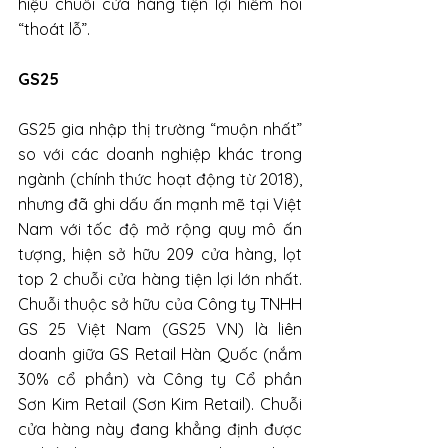
hiệu chuỗi cửa hàng tiện lợi hiếm hoi 
“thoát lỗ”.
GS25
GS25 gia nhập thị trường “muộn nhất” 
so với các doanh nghiệp khác trong 
ngành (chính thức hoạt động từ 2018), 
nhưng đã ghi dấu ấn mạnh mẽ tại Việt 
Nam với tốc độ mở rộng quy mô ấn 
tượng, hiện sở hữu 209 cửa hàng, lọt 
top 2 chuỗi cửa hàng tiện lợi lớn nhất. 
Chuỗi thuộc sở hữu của Công ty TNHH 
GS 25 Việt Nam (GS25 VN) là liên 
doanh giữa GS Retail Hàn Quốc (nắm 
30% cổ phần) và Công ty Cổ phần 
Sơn Kim Retail (Sơn Kim Retail). Chuỗi 
cửa hàng này đang khẳng định được 