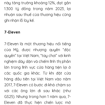
này tăng trưởng khoảng 12%, đạt gần 
1.300 tỷ đồng trong năm 2023, lợi 
nhuận sau thuế của thương hiệu cũng 
ghi nhận lỗ lũy kế. 
7-Eleven
7-Eleven là một thương hiệu nổi tiếng 
của Mỹ, được nhượng quyền “độc 
quyền” tại Việt Nam, “tay chơi” với kinh 
nghiệm dày dặn và chiếm lĩnh thị phần 
lớn trong lĩnh vực cửa hàng tiện lợi ở 
các quốc gia khác. Từ khi đặt cửa 
hàng đầu tiên tại Việt Nam vào năm 
2017, 7-Eleven có bước đi khá chậm so 
với các ông lớn đi sau khác (như 
GS25). Nhưng trong hơn 1 năm qua, 7-
Eleven đã thực hiện chiến lược mở 