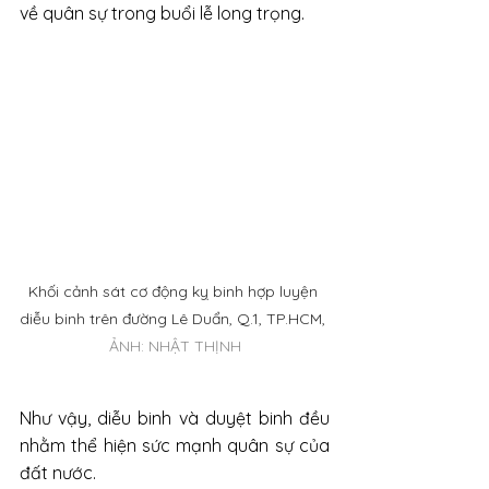
về quân sự trong buổi lễ long trọng.
Khối cảnh sát cơ động kỵ binh hợp luyện 
diễu binh trên đường Lê Duẩn, Q.1, TP.HCM, 
ẢNH: NHẬT THỊNH
Như vậy, diễu binh và duyệt binh đều 
nhằm thể hiện sức mạnh quân sự của 
đất nước. 