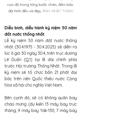
cao độ trong từng bước chân, đảm bảo 
đội hình đều và đẹp, 
ẢNH: NHẬT THỊNH
Diễu binh, diễu hành kỷ niệm 50 năm 
đất nước thống nhất
Lễ kỷ niệm 50 năm đất nước thống 
nhất (30.4.1975 - 30.4.2025) sẽ diễn ra 
lúc 6 giờ 30 ngày 30.4, trên trục đường 
Lê Duẩn (Q.1) tại lễ đài chính phía 
trước Hội trường Thống Nhất. Trong lễ 
kỷ niệm sẽ tổ chức bắn 21 phát đại 
bác trên nền Quốc thiều nước Cộng 
hòa xã hội chủ nghĩa Việt Nam.
Bên cạnh đó, sẽ có không quân bay 
chào mừng (dự kiến 13 máy bay trực 
thăng; 9 máy bay Yak-130; 7 máy bay 