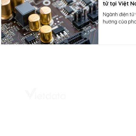
tử tại Việt 
Ngành điện tử 
hướng của pho
# Tòa nhà Vietdata,
Số 232 - 234 Ung Văn Khiêm
Phường Thạnh Mỹ Tây
Tp. Hồ Chí Minh, Việt Nam