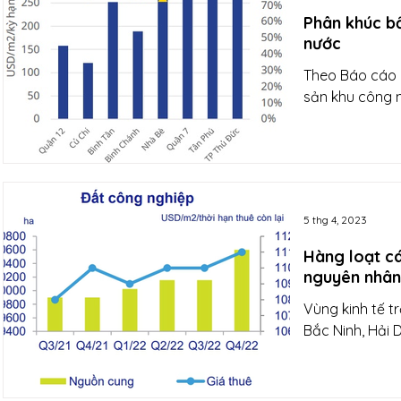
Phân khúc b
nước
Theo Báo cáo N
sản khu công n
5 thg 4, 2023
Hàng loạt c
nguyên nhân
Vùng kinh tế t
Bắc Ninh, Hải 