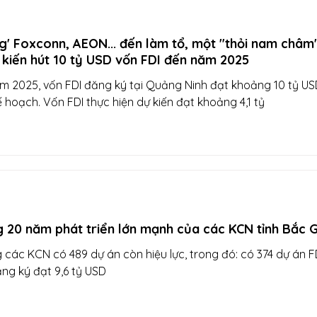
g' Foxconn, AEON... đến làm tổ, một "thỏi nam châm
kiến hút 10 tỷ USD vốn FDI đến năm 2025
m 2025, vốn FDI đăng ký tại Quảng Ninh đạt khoảng 10 tỷ US
 hoạch. Vốn FDI thực hiện dự kiến đạt khoảng 4,1 tỷ
 20 năm phát triển lớn mạnh của các KCN tỉnh Bắc 
g các KCN có 489 dự án còn hiệu lực, trong đó: có 374 dự án FD
ng ký đạt 9,6 tỷ USD