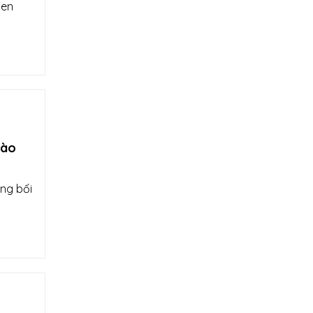
pen
vào
ong bối