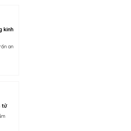
g kinh
trấn an
 tử
hẩm