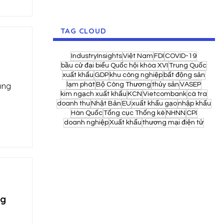
TAG CLOUD
IndustryInsights
Việt Nam
FDI
COVID-19
bầu cử đại biểu Quốc hội khóa XVI
Trung Quốc
xuất khẩu
GDP
khu công nghiệp
bất động sản
ung
lạm phát
Bộ Công Thương
thủy sản
VASEP
kim ngạch xuất khẩu
KCN
Vietcombank
cá tra
doanh thu
Nhật Bản
EU
xuất khẩu gạo
nhập khẩu
Hàn Quốc
Tổng cục Thống kê
NHNN
CPI
doanh nghiệp
Xuất khẩu
thương mại điện tử
ng