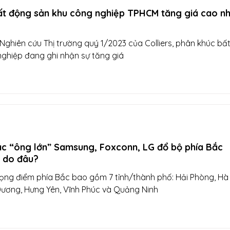
ất động sản khu công nghiệp TPHCM tăng giá cao nh
ghiên cứu Thị trường quý 1/2023 của Colliers, phân khúc bấ
ghiệp đang ghi nhận sự tăng giá
ác “ông lớn” Samsung, Foxconn, LG đổ bộ phía Bắc
 do đâu?
rọng điểm phía Bắc bao gồm 7 tỉnh/thành phố: Hải Phòng, Hà 
Dương, Hưng Yên, Vĩnh Phúc và Quảng Ninh