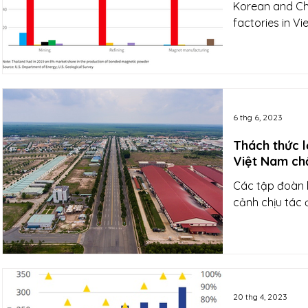
Korean and Chi
factories in V
6 thg 6, 2023
Thách thức l
Việt Nam ch
Các tập đoàn l
cảnh chịu tác 
20 thg 4, 2023