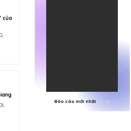
" của
D,
Giang
Báo cáo mới nhất
I,