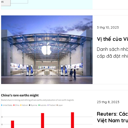
3 thg 10, 2023
Vị thế của V
Danh sách nhà
cấp đã đặt nh
23 thg 8, 2023
Reuters: Cá
Việt Nam tr