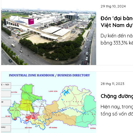
29 thg 10, 2024
Đón 'đại bàn
Việt Nam dự 
Dự kiến đến nă
bằng 333,3% kế
28 thg 11, 2023
Chặng đường
Hiện nay, tron
tổng số vốn đă