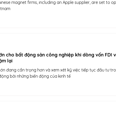
nese magnet firms, including an Apple supplier, are set to o
ietnam
ớn cho bất động sản công nghiệp khi dòng vốn FDI 
ậm lại
ớn đang cẩn trọng hơn và xem xét kỹ việc tiếp tục đầu tư tr
động bởi những biến động của kinh tế