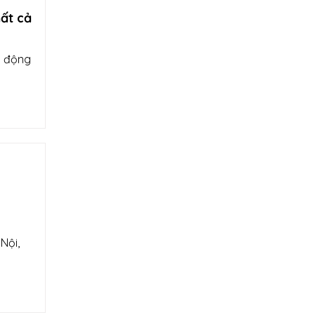
ất cả
t động
Nội,