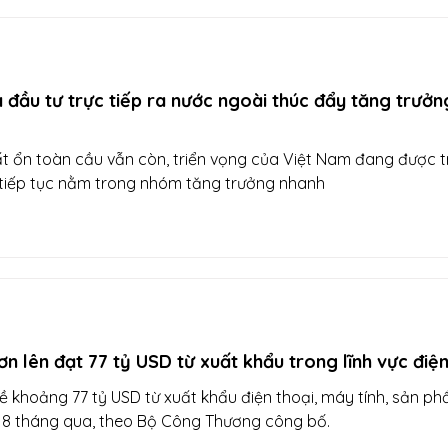
 đầu tư trực tiếp ra nước ngoài thúc đẩy tăng trưởn
ất ổn toàn cầu vẫn còn, triển vọng của Việt Nam đang được 
ế tiếp tục nằm trong nhóm tăng trưởng nhanh
n lên đạt 77 tỷ USD từ xuất khẩu trong lĩnh vực điện
ề khoảng 77 tỷ USD từ xuất khẩu điện thoại, máy tính, sản p
ong 8 tháng qua, theo Bộ Công Thương công bố.