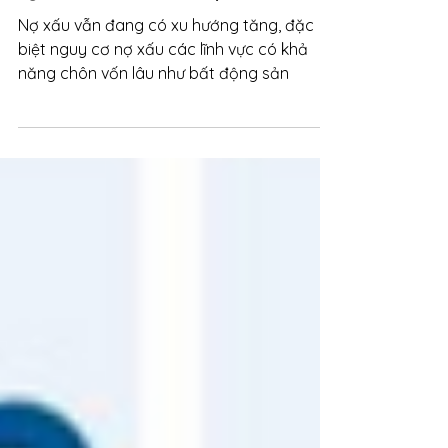
Ngân hàng tăng huy động trái phiếu
kỳ hạn dài vì chịu sức ép rủi ro
Nợ xấu vẫn đang có xu hướng tăng, đặc
biệt nguy cơ nợ xấu các lĩnh vực có khả
năng chôn vốn lâu như bất động sản