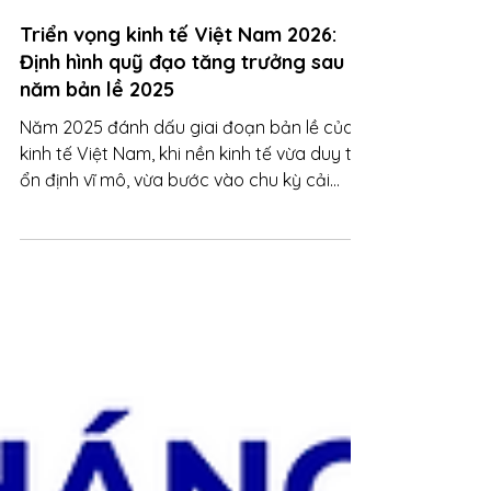
27 thg 1
Triển vọng kinh tế Việt Nam 2026:
Định hình quỹ đạo tăng trưởng sau
năm bản lề 2025
Năm 2025 đánh dấu giai đoạn bản lề của
kinh tế Việt Nam, khi nền kinh tế vừa duy trì
ổn định vĩ mô, vừa bước vào chu kỳ cải
cách và tái cấu trúc sâu rộng. Đà tăng
trưởng tiếp tục được nâng đỡ bởi tiêu dùng
nội địa, đầu tư công và dòng vốn FDI, trong
khi hàng loạt chính sách mang tính nền
tảng được triển khai đồng thời: nâng hạng
thị trường tài chính, phát triển trung tâm tài
chính quốc tế, hình thành thị trường
carbon, đẩy nhanh hạ tầng số – dữ liệu, và
tái cấu trúc không gia