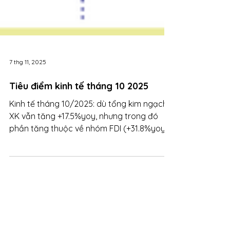
7 thg 11, 2025
Tiêu điểm kinh tế tháng 10 2025
Kinh tế tháng 10/2025: dù tổng kim ngạch
XK vẫn tăng +17.5%yoy, nhưng trong đó
phần tăng thuộc về nhóm FDI (+31.8%yoy)
trong khi DDI giảm -17.4%yoy. Xuất khẩu
của khối DN DDI giảm sâu ở hầu hết các
ngành. Và tình hình này tiếp diễn đã 6
tháng liên tiếp. Đặt mua BẢN TIN KINH TẾ -