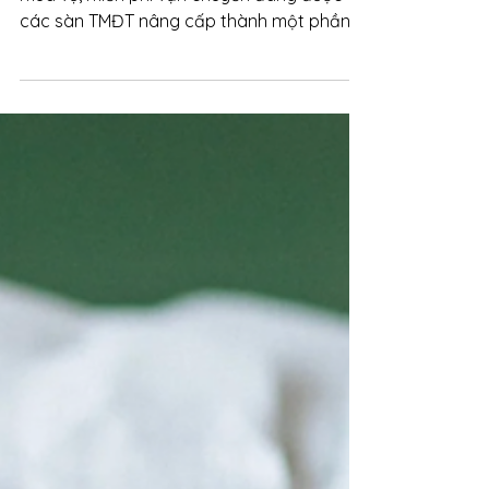
vụ "bắt buộc" với các sàn TMĐT
Không còn là một công cụ tiếp thị theo
mùa vụ, miễn phí vận chuyển đang được
các sàn TMĐT nâng cấp thành một phần
mặc định trong trải nghiệm mua sắm.