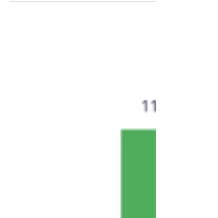
Những thay đổi này diễn ra sau khi thông
qua một số luật thuế sửa đổi, bao gồm
Luật Thuế giá trị gia tăng (GTGT), Luật
Thuế thu nhập doanh nghiệp (TNDN), Luật
Thuế thu nhập cá nhân (TNCN) và Luật
Thuế tiêu thụ đặc biệt (TTĐB).