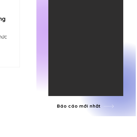
àng
 mức
Báo cáo mới nhất