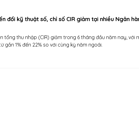
ển đổi kỹ thuật số, chỉ số CIR giảm tại nhiều Ngân h
trên tổng thu nhập (CIR) giảm trong 6 tháng đầu năm nay, với
từ gần 1% đến 22% so với cùng kỳ năm ngoái.