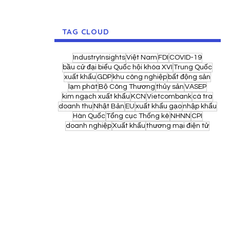
TAG CLOUD
IndustryInsights
Việt Nam
FDI
COVID-19
bầu cử đại biểu Quốc hội khóa XVI
Trung Quốc
xuất khẩu
GDP
khu công nghiệp
bất động sản
lạm phát
Bộ Công Thương
thủy sản
VASEP
kim ngạch xuất khẩu
KCN
Vietcombank
cá tra
doanh thu
Nhật Bản
EU
xuất khẩu gạo
nhập khẩu
Hàn Quốc
Tổng cục Thống kê
NHNN
CPI
doanh nghiệp
Xuất khẩu
thương mại điện tử