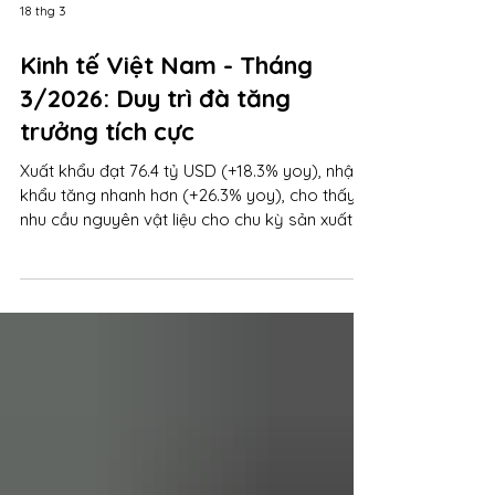
18 thg 3
Kinh tế Việt Nam - Tháng
3/2026: Duy trì đà tăng
trưởng tích cực
Xuất khẩu đạt 76.4 tỷ USD (+18.3% yoy), nhập
khẩu tăng nhanh hơn (+26.3% yoy), cho thấy
nhu cầu nguyên vật liệu cho chu kỳ sản xuất
mới. Đầu tư tiếp tục là động lực với giải ngân
đầu tư công và FDI duy trì tăng trưởng.