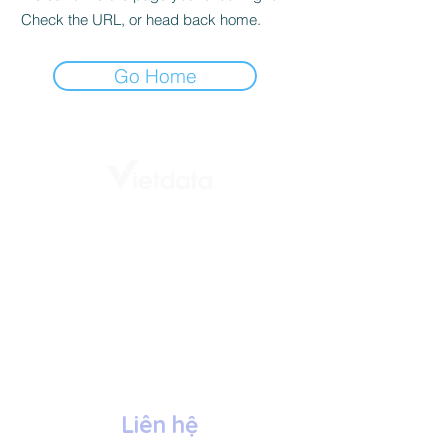
Check the URL, or head back home.
Go Home
# Tòa nhà Vietdata,
Số 232 - 234 Ung Văn Khiêm
Phường Thạnh Mỹ Tây
Tp. Hồ Chí Minh, Việt Nam
+84 8888 337 36
info@vietdata.vn
Liên hệ