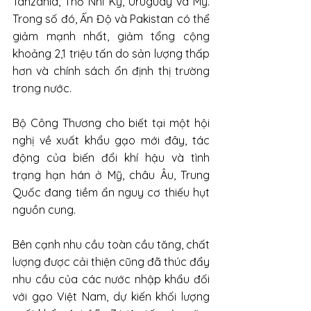
Tanzania, Thổ Nhĩ Kỳ, Uruguay và Mỹ. 
Trong số đó, Ấn Độ và Pakistan có thể 
giảm mạnh nhất, giảm tổng cộng 
khoảng 2,1 triệu tấn do sản lượng thấp 
hơn và chính sách ổn định thị trường 
trong nước.
Bộ Công Thương cho biết tại một hội 
nghị về xuất khẩu gạo mới đây, tác 
động của biến đổi khí hậu và tình 
trạng hạn hán ở Mỹ, châu Âu, Trung 
Quốc đang tiềm ẩn nguy cơ thiếu hụt 
nguồn cung.
Bên cạnh nhu cầu toàn cầu tăng, chất 
lượng được cải thiện cũng đã thúc đẩy 
nhu cầu của các nước nhập khẩu đối 
với gạo Việt Nam, dự kiến khối lượng 