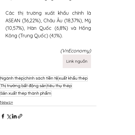
Các thị trường xuất khẩu chính là 
ASEAN (36,22%), Châu Âu (18,37%), Mỹ 
(10,57%), Hàn Quốc (6,8%) và Hồng 
Kông (Trung Quốc) (4,1%).
(VnEconomy)
Link nguồn
Ngành thép
chính sách tiền tệ
xuất khẩu thép
Thị trường bất động sản
tiêu thụ thép
Sản xuất thép thành phẩm
News+