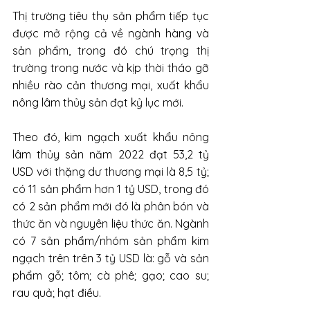
Thị trường tiêu thụ sản phẩm tiếp tục 
được mở rộng cả về ngành hàng và 
sản phẩm, trong đó chú trọng thị 
trường trong nước và kịp thời tháo gỡ 
nhiều rào cản thương mại, xuất khẩu 
nông lâm thủy sản đạt kỷ lục mới.
Theo đó, kim ngạch xuất khẩu nông 
lâm thủy sản năm 2022 đạt 53,2 tỷ 
USD với thặng dư thương mại là 8,5 tỷ; 
có 11 sản phẩm hơn 1 tỷ USD, trong đó 
có 2 sản phẩm mới đó là phân bón và 
thức ăn và nguyên liệu thức ăn. Ngành 
có 7 sản phẩm/nhóm sản phẩm kim 
ngạch trên trên 3 tỷ USD là: gỗ và sản 
phẩm gỗ; tôm; cà phê; gạo; cao su; 
rau quả; hạt điều.